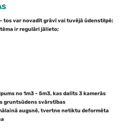
AS
 — tos var novadīt grāvī vai tuvējā ūdenstilpē;
ēma ir regulāri jālieto;
tilpums no 1m3 - 5m3, kas dalīts 3 kamerās
as gruntsūdens svārstības
 mālainā augsnē, tvertne netiktu deformēta
na