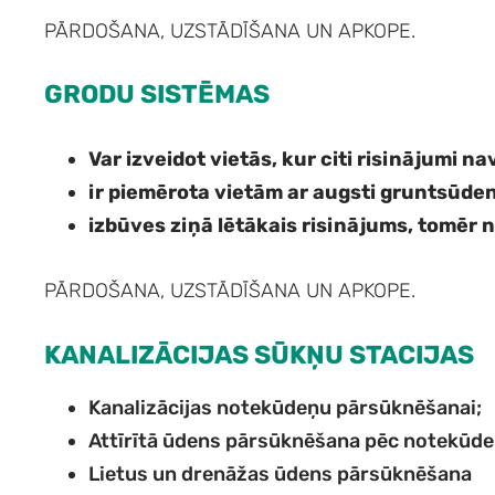
PĀRDOŠANA, UZSTĀDĪŠANA UN APKOPE.
GRODU SISTĒMAS
Var izveidot vietās, kur citi risinājumi na
ir piemērota vietām ar augsti gruntsūden
izbūves ziņā lētākais risinājums, tomēr 
PĀRDOŠANA, UZSTĀDĪŠANA UN APKOPE.
KANALIZĀCIJAS SŪKŅU STACIJAS
Kanalizācijas notekūdeņu pārsūknēšanai;
Attīrītā ūdens pārsūknēšana pēc notekūde
Lietus un drenāžas ūdens pārsūknēšana