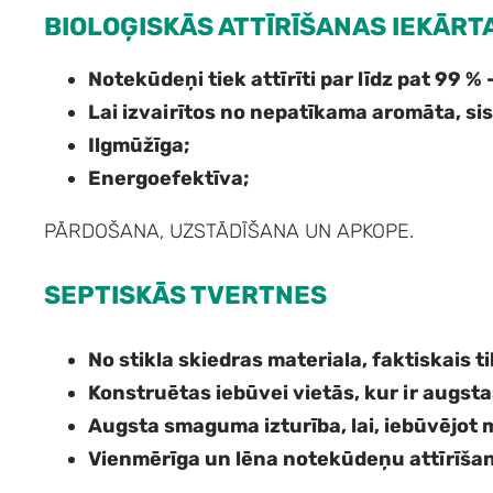
BIOLOĢISKĀS ATTĪRĪŠANAS IEKĀRT
Notekūdeņi tiek attīrīti par līdz pat 99 %
Lai izvairītos no nepatīkama aromāta, sist
Ilgmūžīga;
Energoefektīva;
PĀRDOŠANA, UZSTĀDĪŠANA UN APKOPE.
SEPTISKĀS TVERTNES
No stikla skiedras materiala, faktiskais 
Konstruētas iebūvei vietās, kur ir augst
Augsta smaguma izturība, lai, iebūvējot
Vienmērīga un lēna notekūdeņu attīrīša