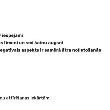
v iespējami
s līmeni un smilšainu augsni
negatīvais aspekts ir samērā ātra nolietošanās
ņu attīrīšanas iekārtām