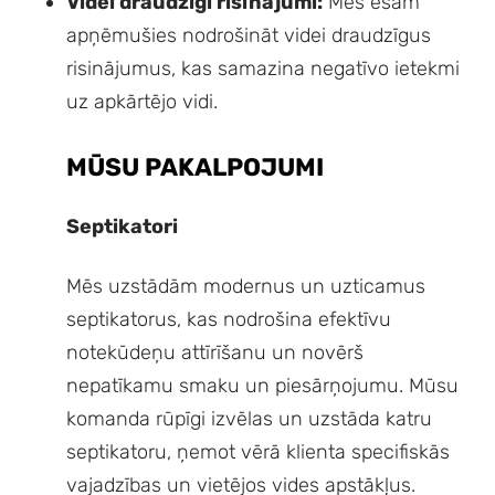
Videi draudzīgi risinājumi:
Mēs esam
apņēmušies nodrošināt videi draudzīgus
risinājumus, kas samazina negatīvo ietekmi
uz apkārtējo vidi.
MŪSU PAKALPOJUMI
Septikatori
Mēs uzstādām modernus un uzticamus
septikatorus, kas nodrošina efektīvu
notekūdeņu attīrīšanu un novērš
nepatīkamu smaku un piesārņojumu. Mūsu
komanda rūpīgi izvēlas un uzstāda katru
septikatoru, ņemot vērā klienta specifiskās
vajadzības un vietējos vides apstākļus.