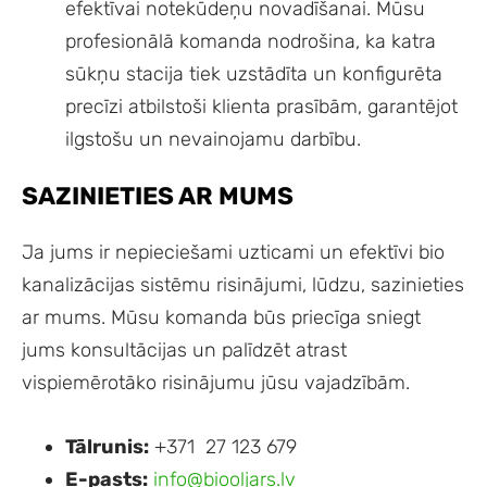
efektīvai notekūdeņu novadīšanai. Mūsu
profesionālā komanda nodrošina, ka katra
sūkņu stacija tiek uzstādīta un konfigurēta
precīzi atbilstoši klienta prasībām, garantējot
ilgstošu un nevainojamu darbību.
SAZINIETIES AR MUMS
Ja jums ir nepieciešami uzticami un efektīvi bio
kanalizācijas sistēmu risinājumi, lūdzu, sazinieties
ar mums. Mūsu komanda būs priecīga sniegt
jums konsultācijas un palīdzēt atrast
vispiemērotāko risinājumu jūsu vajadzībām.
Tālrunis:
+371 27 123 679
E-pasts:
info@biooljars.lv