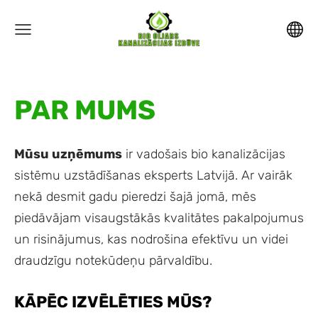
PAR MUMS
Mūsu uzņēmums
ir vadošais bio kanalizācijas
sistēmu uzstādīšanas eksperts Latvijā. Ar vairāk
nekā desmit gadu pieredzi šajā jomā, mēs
piedāvājam visaugstākās kvalitātes pakalpojumus
un risinājumus, kas nodrošina efektīvu un videi
draudzīgu notekūdeņu pārvaldību.
KĀPĒC IZVĒLĒTIES MŪS?